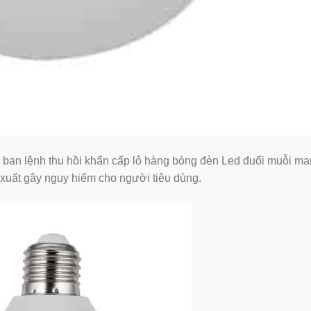
đã ban lệnh thu hồi khẩn cấp lô hàng bóng đèn Led đuổi muỗi m
uất gây nguy hiểm cho người tiêu dùng.