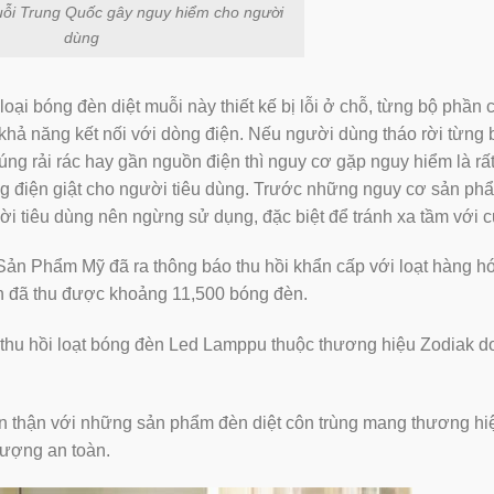
muỗi Trung Quốc gây nguy hiểm cho người
dùng
ện loại bóng đèn diệt muỗi này thiết kế bị lỗi ở chỗ, từng bộ phần 
khả năng kết nối với dòng điện. Nếu người dùng tháo rời từng 
úng rải rác hay gần nguồn điện thì nguy cơ gặp nguy hiểm là rất
ạng điện giật cho người tiêu dùng. Trước những nguy cơ sản ph
i tiêu dùng nên ngừng sử dụng, đặc biệt để tránh xa tầm với củ
Sản Phẩm Mỹ đã ra thông báo thu hồi khẩn cấp với loạt hàng 
an đã thu được khoảng 11,500 bóng đèn.
 thu hồi loạt bóng đèn Led Lamppu thuộc thương hiệu Zodiak d
̉n thận với những sản phẩm đèn diệt côn trùng mang thương hiê
lượng an toàn.