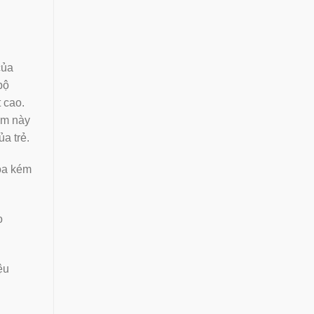
của
bộ
 cao.
ẩm này
a trẻ.
hóa kém
o
̣u