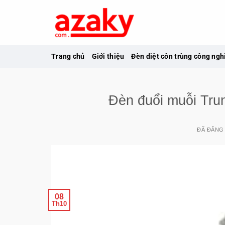
Chuyển
đến
nội
dung
Trang chủ
Giới thiệu
Đèn diệt côn trùng công ngh
Đèn đuổi muỗi Trun
ĐÃ ĐĂNG
08
Th10