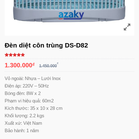
Đèn diệt côn trùng DS-D82
5.00
5
trên
1.300.000
₫
₫
5 dựa trên
1.450.000
đánh giá
Vỏ ngoài: Nhựa – Lưới Inox
Điện áp: 220V – 50Hz
Bóng đèn: 8W x 2
Phạm vi hiệu quả: 60m2
Kích thước: 35 x 10 x 28 cm
Khối lượng: 2.2 kgs
Xuất xứ: Việt Nam
Bảo hành: 1 năm