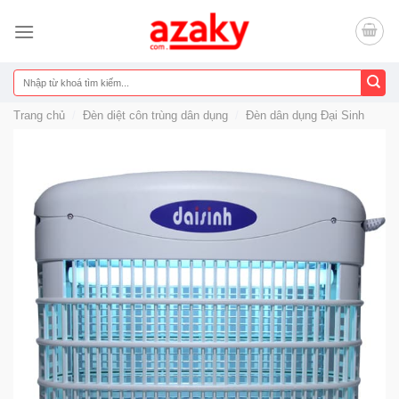
Chuyển
đến
nội
dung
Tìm
kiếm:
Trang chủ
/
Đèn diệt côn trùng dân dụng
/
Đèn dân dụng Đại Sinh