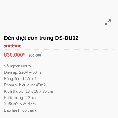
Đèn diệt côn trùng DS-DU12
5.00
5
trên
830.000
₫
₫
5 dựa trên
950.000
đánh giá
Vỏ ngoài: Nhựa
Điện áp: 220V – 50Hz
Bóng đèn: 12W x 1
Phạm vi hiệu quả: 45m2
Kích thước: 18 x 18 x 35 cm
Khối lượng: 1.2 kgs
Xuất xứ: Việt Nam
Bảo hành: 06 tháng