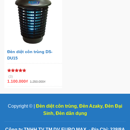
Đèn diệt côn trùng DS-
DU15
Được xếp
(3)
hạng
5.00
1.100.000
₫
1.250.000
₫
5 sao
Copyright © |
Đèn diệt côn trùng
,
Đèn Azaky
,
Đèn Đại
Sinh
,
Đèn dân dụng
Công ty TNHH TV TM DV EURO MAX - Địa Chỉ: 228/8A