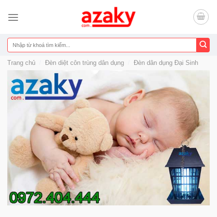
Chuyển
đến
nội
dung
Tìm
kiếm:
Trang chủ
/
Đèn diệt côn trùng dân dụng
/
Đèn dân dụng Đại Sinh