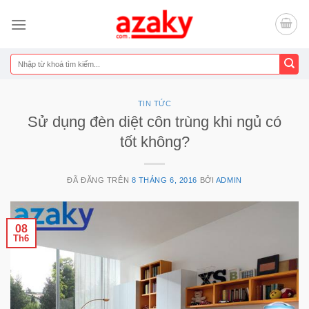
Chuyển
đến
nội
dung
Tìm
kiếm:
TIN TỨC
Sử dụng đèn diệt côn trùng khi ngủ có
tốt không?
ĐÃ ĐĂNG TRÊN
8 THÁNG 6, 2016
BỞI
ADMIN
08
Th6