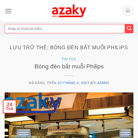
Chuyển
đến
nội
dung
Tìm
kiếm:
LƯU TRỮ THẺ:
BÓNG ĐÈN BẮT MUỖI PHILIPS
TIN TỨC
Bóng đèn bắt muỗi Philips
ĐÃ ĐĂNG TRÊN
24 THÁNG 4, 2017
BỞI
ADMIN
24
Th4