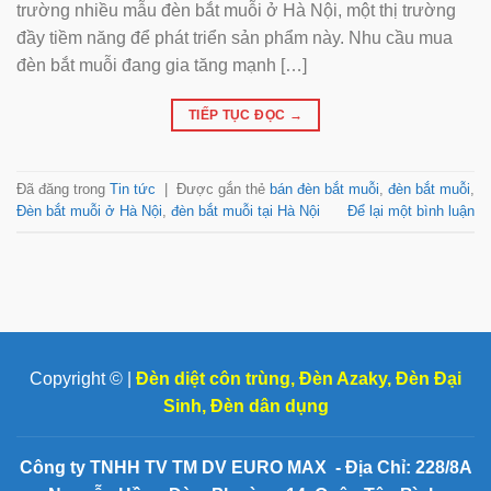
trường nhiều mẫu đèn bắt muỗi ở Hà Nội, một thị trường
đầy tiềm năng để phát triển sản phẩm này. Nhu cầu mua
đèn bắt muỗi đang gia tăng mạnh […]
TIẾP TỤC ĐỌC
→
Đã đăng trong
Tin tức
|
Được gắn thẻ
bán đèn bắt muỗi
,
đèn bắt muỗi
,
Đèn bắt muỗi ở Hà Nội
,
đèn bắt muỗi tại Hà Nội
Để lại một bình luận
Copyright © |
Đèn diệt côn trùng
,
Đèn Azaky
,
Đèn Đại
Sinh
,
Đèn dân dụng
Công ty TNHH TV TM DV EURO MAX - Địa Chỉ: 228/8A