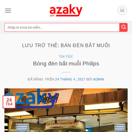
Chuyển
đến
nội
dung
Tìm
kiếm:
LƯU TRỮ THẺ:
BÁN ĐÈN BẮT MUỖI
TIN TỨC
Bóng đèn bắt muỗi Philips
ĐÃ ĐĂNG TRÊN
24 THÁNG 4, 2017
BỞI
ADMIN
24
Th4