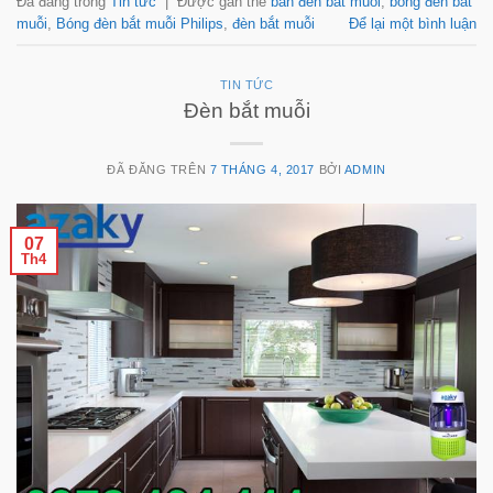
Đã đăng trong
Tin tức
|
Được gắn thẻ
bán đèn bắt muỗi
,
bóng đèn bắt
muỗi
,
Bóng đèn bắt muỗi Philips
,
đèn bắt muỗi
Để lại một bình luận
TIN TỨC
Đèn bắt muỗi
ĐÃ ĐĂNG TRÊN
7 THÁNG 4, 2017
BỞI
ADMIN
07
Th4