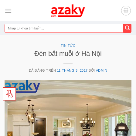
Chuyển
đến
nội
dung
Tìm
kiếm:
TIN TỨC
Đèn bắt muỗi ở Hà Nội
ĐÃ ĐĂNG TRÊN
11 THÁNG 3, 2017
BỞI
ADMIN
11
Th3