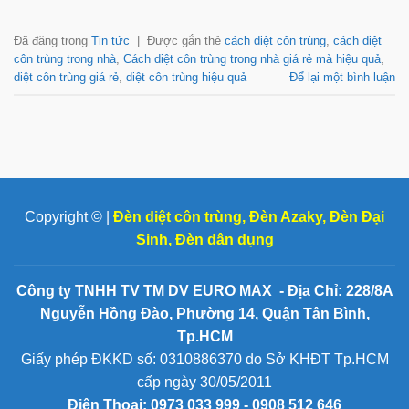
Đã đăng trong
Tin tức
|
Được gắn thẻ
cách diệt côn trùng
,
cách diệt
côn trùng trong nhà
,
Cách diệt côn trùng trong nhà giá rẻ mà hiệu quả
,
diệt côn trùng giá rẻ
,
diệt côn trùng hiệu quả
Để lại một bình luận
Copyright © |
Đèn diệt côn trùng
,
Đèn Azaky
,
Đèn Đại
Sinh
,
Đèn dân dụng
Công ty TNHH TV TM DV EURO MAX - Địa Chỉ: 228/8A
Nguyễn Hồng Đào, Phường 14, Quận Tân Bình,
Tp.HCM
Giấy phép ĐKKD số: 0310886370 do Sở KHĐT Tp.HCM
cấp ngày 30/05/2011
Điện Thoại:
0973 033 999 - 0908 512 646