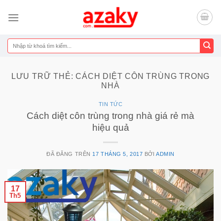
Chuyển
đến
nội
dung
Tìm
kiếm:
LƯU TRỮ THẺ:
CÁCH DIỆT CÔN TRÙNG TRONG
NHÀ
TIN TỨC
Cách diệt côn trùng trong nhà giá rẻ mà
hiệu quả
ĐÃ ĐĂNG TRÊN
17 THÁNG 5, 2017
BỞI
ADMIN
17
Th5