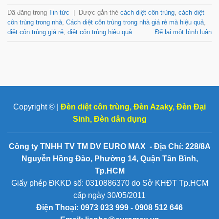
Đã đăng trong
Tin tức
|
Được gắn thẻ
cách diệt côn trùng
,
cách diệt
côn trùng trong nhà
,
Cách diệt côn trùng trong nhà giá rẻ mà hiệu quả
,
diệt côn trùng giá rẻ
,
diệt côn trùng hiệu quả
Để lại một bình luận
Copyright © |
Đèn diệt côn trùng
,
Đèn Azaky
,
Đèn Đại
Sinh
,
Đèn dân dụng
Công ty TNHH TV TM DV EURO MAX - Địa Chỉ: 228/8A
Nguyễn Hồng Đào, Phường 14, Quận Tân Bình,
Tp.HCM
Giấy phép ĐKKD số: 0310886370 do Sở KHĐT Tp.HCM
cấp ngày 30/05/2011
Điện Thoại:
0973 033 999 - 0908 512 646