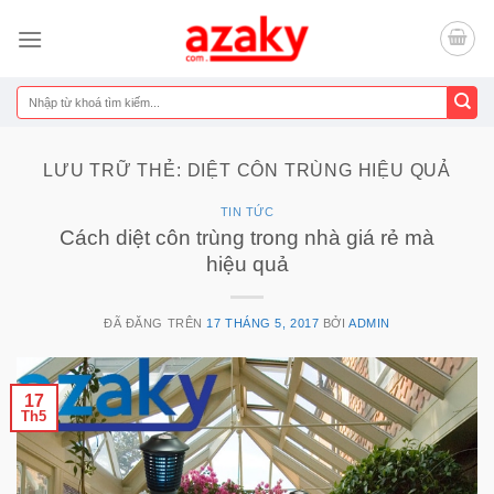
Chuyển
đến
nội
dung
Tìm
kiếm:
LƯU TRỮ THẺ:
DIỆT CÔN TRÙNG HIỆU QUẢ
TIN TỨC
Cách diệt côn trùng trong nhà giá rẻ mà
hiệu quả
ĐÃ ĐĂNG TRÊN
17 THÁNG 5, 2017
BỞI
ADMIN
17
Th5