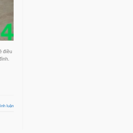
ề điều
đình.
ình luận