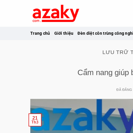
Chuyển
đến
nội
dung
Trang chủ
Giới thiệu
Đèn diệt côn trùng công ngh
LƯU TRỮ 
Cẩm nang giúp b
ĐÃ ĐĂNG
21
Th3