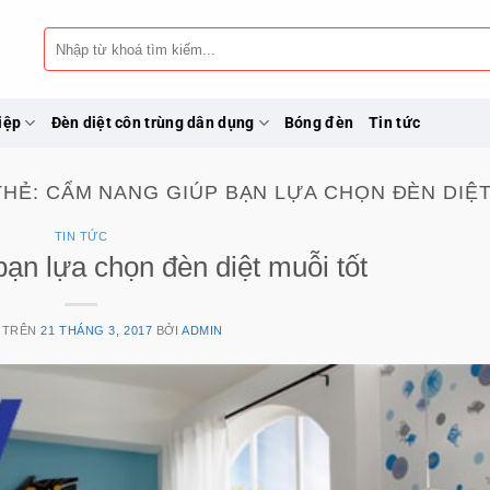
Tìm
kiếm:
iệp
Đèn diệt côn trùng dân dụng
Bóng đèn
Tin tức
THẺ:
CẨM NANG GIÚP BẠN LỰA CHỌN ĐÈN DIỆT
TIN TỨC
ạn lựa chọn đèn diệt muỗi tốt
 TRÊN
21 THÁNG 3, 2017
BỞI
ADMIN