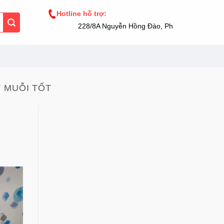
Hotline hỗ trợ:
228/8A Nguyễn Hồng Đào, Phường 14, Tân Bìn
 MUỖI TỐT