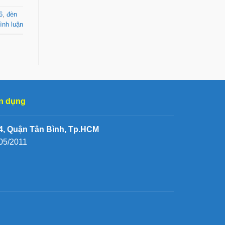
6
,
đèn
ình luận
n dụng
, Quận Tân Bình, Tp.HCM
05/2011