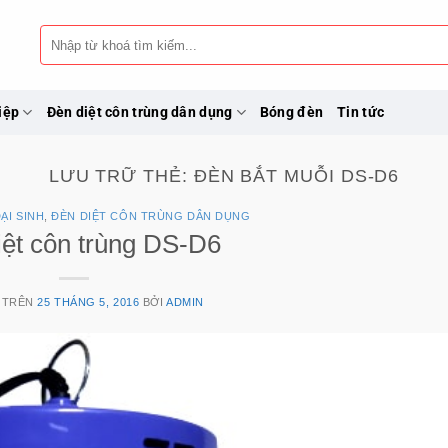
Tìm
kiếm:
iệp
Đèn diệt côn trùng dân dụng
Bóng đèn
Tin tức
LƯU TRỮ THẺ:
ĐÈN BẮT MUỖI DS-D6
ẠI SINH
,
ĐÈN DIỆT CÔN TRÙNG DÂN DỤNG
iệt côn trùng DS-D6
 TRÊN
25 THÁNG 5, 2016
BỞI
ADMIN