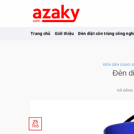
Chuyển
đến
nội
dung
Trang chủ
Giới thiệu
Đèn diệt côn trùng công ngh
ĐÈN DÂN DỤNG Đ
Đèn d
ĐÃ ĐĂNG
25
Th5