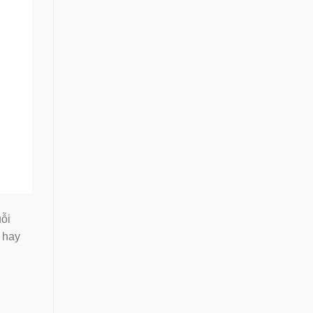
uỗi
 hay