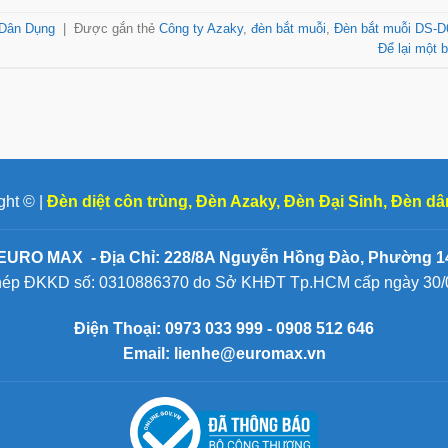
 Dân Dụng
|
Được gắn thẻ
Công ty Azaky
,
đèn bắt muỗi
,
Đèn bắt muỗi DS-D
Để lại một b
ght © |
Đèn diệt côn trùng
,
Đèn Azaky
,
Đèn Đại Sinh
,
Đèn dâ
EURO MAX - Địa Chỉ: 228/8A Nguyễn Hồng Đào, Phường 14
hép ĐKKD số: 0310886370 do Sở KHĐT Tp.HCM cấp ngày 30/
Điện Thoại:
0973 033 999 - 0908 512 646
Email: lienhe@euromax.vn