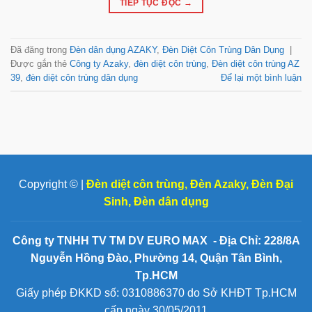
TIẾP TỤC ĐỌC
→
Đã đăng trong
Đèn dân dụng AZAKY
,
Đèn Diệt Côn Trùng Dân Dụng
|
Được gắn thẻ
Công ty Azaky
,
đèn diệt côn trùng
,
Đèn diệt côn trùng AZ
39
,
đèn diệt côn trùng dân dụng
Để lại một bình luận
Copyright © |
Đèn diệt côn trùng
,
Đèn Azaky
,
Đèn Đại
Sinh
,
Đèn dân dụng
Công ty TNHH TV TM DV EURO MAX - Địa Chỉ: 228/8A
Nguyễn Hồng Đào, Phường 14, Quận Tân Bình,
Tp.HCM
Giấy phép ĐKKD số: 0310886370 do Sở KHĐT Tp.HCM
cấp ngày 30/05/2011