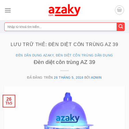
Chuyển
đến
nội
dung
Tìm
kiếm:
LƯU TRỮ THẺ:
ĐÈN DIỆT CÔN TRÙNG AZ 39
ĐÈN DÂN DỤNG AZAKY
,
ĐÈN DIỆT CÔN TRÙNG DÂN DỤNG
Đèn diệt côn trùng AZ 39
ĐÃ ĐĂNG TRÊN
26 THÁNG 5, 2016
BỞI
ADMIN
26
Th5