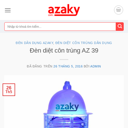
Chuyển
đến
nội
dung
Tìm
kiếm:
ĐÈN DÂN DỤNG AZAKY
,
ĐÈN DIỆT CÔN TRÙNG DÂN DỤNG
Đèn diệt côn trùng AZ 39
ĐÃ ĐĂNG TRÊN
26 THÁNG 5, 2016
BỞI
ADMIN
26
Th5