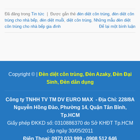
Đã đăng trong
Tin tức
|
Được gắn thẻ
đèn diệt côn trùng
,
đèn diệt côn
trùng cho nhà bếp
,
đèn diệt muỗi
,
diệt côn trùng
,
Những mẫu đèn diệt
côn trùng cho nhà bếp gia đình
Để lại một bình luận
Copyright © |
Đèn diệt côn trùng
,
Đèn Azaky
,
Đèn Đại
Sinh
,
Đèn dân dụng
Công ty TNHH TV TM DV EURO MAX - Địa Chỉ: 228/8A
Nguyễn Hồng Đào, Phường 14, Quận Tân Bình,
Tp.HCM
Giấy phép ĐKKD số: 0310886370 do Sở KHĐT Tp.HCM
cấp ngày 30/05/2011
Điện Thoại:
0973 033 999 - 0908 512 646