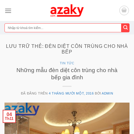
Chuyển
đến
nội
dung
Tìm
kiếm:
LƯU TRỮ THẺ:
ĐÈN DIỆT CÔN TRÙNG CHO NHÀ
BẾP
TIN TỨC
Những mẫu đèn diệt côn trùng cho nhà
bếp gia đình
ĐÃ ĐĂNG TRÊN
4 THÁNG MƯỜI MỘT, 2016
BỞI
ADMIN
04
Th11