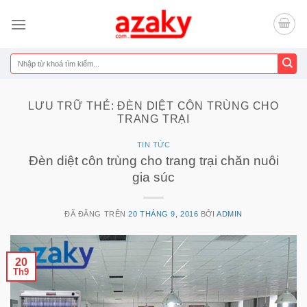
Chuyển
đến
nội
dung
Tìm
kiếm:
LƯU TRỮ THẺ:
ĐÈN DIỆT CÔN TRÙNG CHO
TRANG TRẠI
TIN TỨC
Đèn diệt côn trùng cho trang trại chăn nuôi
gia súc
ĐÃ ĐĂNG TRÊN
20 THÁNG 9, 2016
BỞI
ADMIN
20
Th9