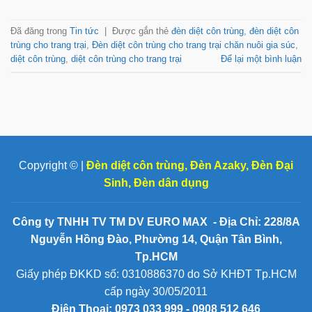
Đã đăng trong
Tin tức
|
Được gắn thẻ
đèn diệt côn trùng
,
đèn diệt côn
trùng cho trang trại
,
Đèn diệt côn trùng cho trang trại chăn nuôi gia súc
,
diệt côn trùng
,
diệt côn trùng cho trang trại
Để lại một bình luận
Copyright © |
Đèn diệt côn trùng
,
Đèn Azaky
,
Đèn Đại
Sinh
,
Đèn dân dụng
Công ty TNHH TV TM DV EURO MAX - Địa Chỉ: 228/8A
Nguyễn Hồng Đào, Phường 14, Quận Tân Bình,
Tp.HCM
Giấy phép ĐKKD số: 0310886370 do Sở KHĐT Tp.HCM
cấp ngày 30/05/2011
Điện Thoại:
0973 033 999 - 0908 512 646