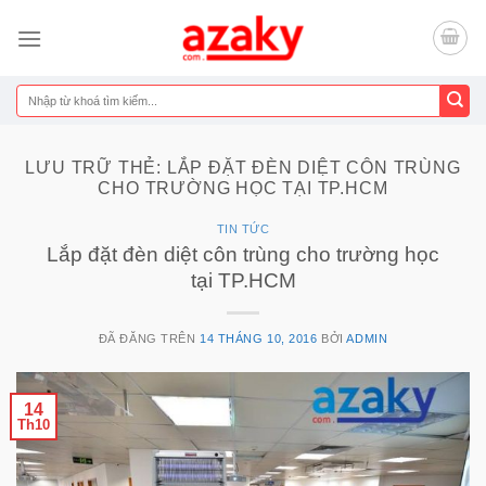
Chuyển
đến
nội
dung
Tìm
kiếm:
LƯU TRỮ THẺ:
LẮP ĐẶT ĐÈN DIỆT CÔN TRÙNG
CHO TRƯỜNG HỌC TẠI TP.HCM
TIN TỨC
Lắp đặt đèn diệt côn trùng cho trường học
tại TP.HCM
ĐÃ ĐĂNG TRÊN
14 THÁNG 10, 2016
BỞI
ADMIN
14
Th10