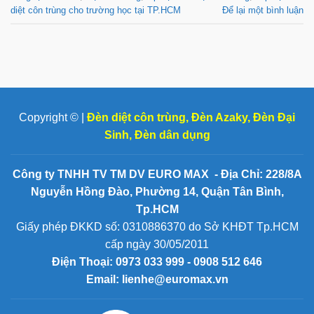
diệt côn trùng cho trường học tại TP.HCM
Để lại một bình luận
Copyright © |
Đèn diệt côn trùng
,
Đèn Azaky
,
Đèn Đại
Sinh
,
Đèn dân dụng
Công ty TNHH TV TM DV EURO MAX - Địa Chỉ: 228/8A
Nguyễn Hồng Đào, Phường 14, Quận Tân Bình,
Tp.HCM
Giấy phép ĐKKD số: 0310886370 do Sở KHĐT Tp.HCM
cấp ngày 30/05/2011
Điện Thoại:
0973 033 999 - 0908 512 646
Email: lienhe@euromax.vn