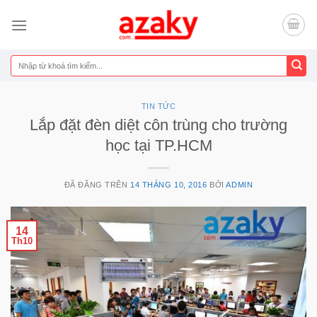
Chuyển
đến
nội
dung
Tìm
kiếm:
TIN TỨC
Lắp đặt đèn diệt côn trùng cho trường
học tại TP.HCM
ĐÃ ĐĂNG TRÊN
14 THÁNG 10, 2016
BỞI
ADMIN
14
Th10