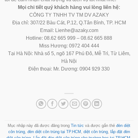
Mọi chi tiết quý khách hàng vui lòng liên hệ:
CÔNG TY TNHH TV TM DV AZAKY
Địa chỉ: 307/22 Bàu Cát, P.12, Q.Tân Bình, TP. HCM
Email: Lienhe@azaky.com
Hotline: 08.62 665 999 – 08.62 665 888
Miss Hương: 0972 404 444
Tại Hà Nội: Nhà số 5, ngõ 167 Phú Đô, Mễ Trì, Từ Liêm,
Hà Nội
Điện thoại: Mr. Dương: 0904 929 330
Mục nhập này đã được đăng trong
Tin tức
và được gắn thẻ
đèn diệt
côn trùng
,
đèn diệt côn trùng tại TP.HCM
,
diệt côn trùng
,
lắp đặt đèn
diệt côn trùng
,
Lắp đặt đèn diệt côn trùng cho trường học tại TP.HCM
.