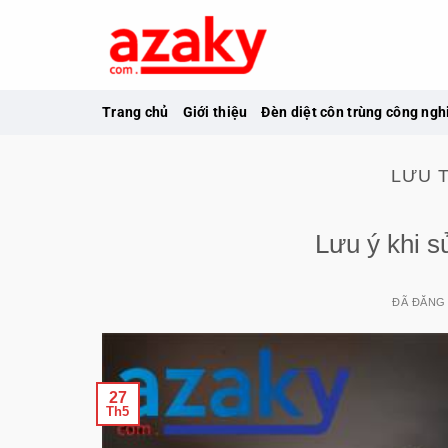
Chuyển
đến
nội
dung
Trang chủ
Giới thiệu
Đèn diệt côn trùng công ngh
LƯU 
Lưu ý khi s
ĐÃ ĐĂNG
27
Th5