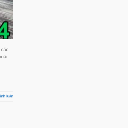
 các
 hoặc
ình luận