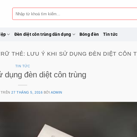
Tìm
kiếm:
iệp
Đèn diệt côn trùng dân dụng
Bóng đèn
Tin tức
TRỮ THẺ:
LƯU Ý KHI SỬ DỤNG ĐÈN DIỆT CÔN 
TIN TỨC
ử dụng đèn diệt côn trùng
 TRÊN
27 THÁNG 5, 2016
BỞI
ADMIN