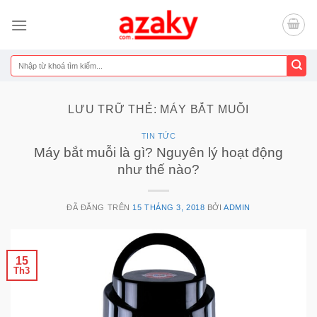
Chuyển
đến
nội
dung
Tìm
kiếm:
LƯU TRỮ THẺ:
MÁY BẮT MUỖI
TIN TỨC
Máy bắt muỗi là gì? Nguyên lý hoạt động
như thế nào?
ĐÃ ĐĂNG TRÊN
15 THÁNG 3, 2018
BỞI
ADMIN
15
Th3