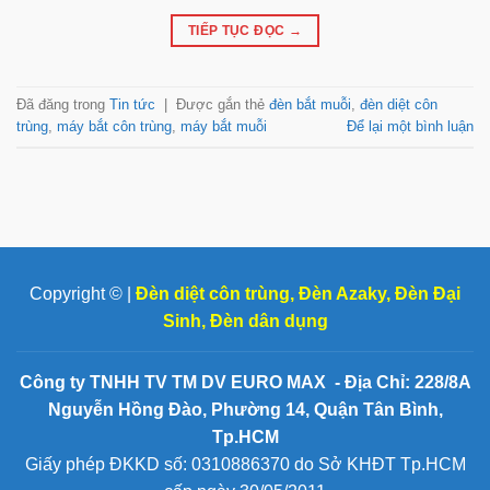
TIẾP TỤC ĐỌC
→
Đã đăng trong
Tin tức
|
Được gắn thẻ
đèn bắt muỗi
,
đèn diệt côn
trùng
,
máy bắt côn trùng
,
máy bắt muỗi
Để lại một bình luận
Copyright © |
Đèn diệt côn trùng
,
Đèn Azaky
,
Đèn Đại
Sinh
,
Đèn dân dụng
Công ty TNHH TV TM DV EURO MAX - Địa Chỉ: 228/8A
Nguyễn Hồng Đào, Phường 14, Quận Tân Bình,
Tp.HCM
Giấy phép ĐKKD số: 0310886370 do Sở KHĐT Tp.HCM