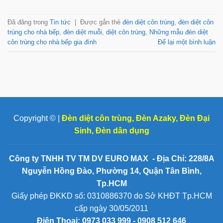
Đã đăng trong
Tin tức
|
Được gắn thẻ
đèn diệt côn trùng
,
đèn diệt côn
trùng cho nhà bếp
,
đèn diệt muỗi
,
diệt côn trùng
,
Những mẫu đèn diệt
côn trùng cho nhà bếp gia đình
Để lại một bình luận
Copyright © |
Đèn diệt côn trùng
,
Đèn Azaky
,
Đèn Đại
Sinh
,
Đèn dân dụng
Công ty TNHH TV TM DV EURO MAX - Địa Chỉ: 228/8A
Nguyễn Hồng Đào, Phường 14, Quận Tân Bình,
Tp.HCM
Giấy phép ĐKKD số: 0310886370 do Sở KHĐT Tp.HCM
cấp ngày 30/05/2011
Điện Thoại:
0973 033 999 - 0908 512 646