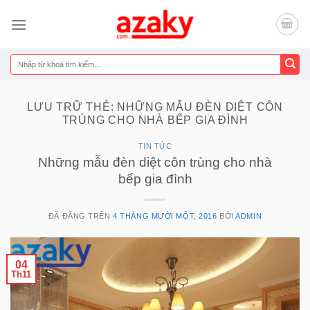
Chuyển
đến
nội
dung
Tìm
kiếm:
LƯU TRỮ THẺ:
NHỮNG MẪU ĐÈN DIỆT CÔN
TRÙNG CHO NHÀ BẾP GIA ĐÌNH
TIN TỨC
Những mẫu đèn diệt côn trùng cho nhà
bếp gia đình
ĐÃ ĐĂNG TRÊN
4 THÁNG MƯỜI MỘT, 2016
BỞI
ADMIN
04
Th11