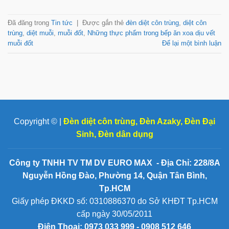
Đã đăng trong
Tin tức
|
Được gắn thẻ
đèn diệt côn trùng
,
diệt côn
trùng
,
diệt muỗi
,
muỗi đốt
,
Những thực phẩm trong bếp ăn xoa dịu vết
muỗi đốt
Để lại một bình luận
Copyright © |
Đèn diệt côn trùng
,
Đèn Azaky
,
Đèn Đại
Sinh
,
Đèn dân dụng
Công ty TNHH TV TM DV EURO MAX - Địa Chỉ: 228/8A
Nguyễn Hồng Đào, Phường 14, Quận Tân Bình,
Tp.HCM
Giấy phép ĐKKD số: 0310886370 do Sở KHĐT Tp.HCM
cấp ngày 30/05/2011
Điện Thoại:
0973 033 999 - 0908 512 646