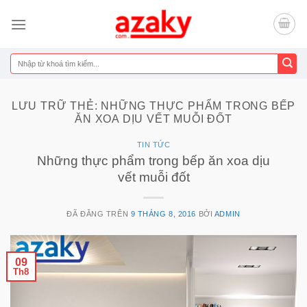
Chuyển
đến
nội
dung
Tìm
kiếm:
LƯU TRỮ THẺ:
NHỮNG THỰC PHẨM TRONG BẾP
ĂN XOA DỊU VẾT MUỖI ĐỐT
TIN TỨC
Những thực phẩm trong bếp ăn xoa dịu
vết muỗi đốt
ĐÃ ĐĂNG TRÊN
9 THÁNG 8, 2016
BỞI
ADMIN
09
Th8