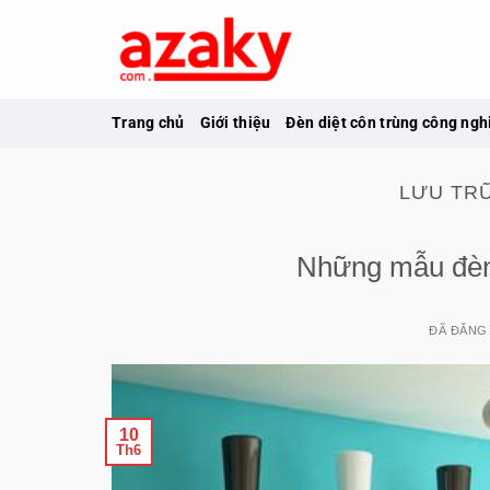
Chuyển
đến
nội
dung
Trang chủ
Giới thiệu
Đèn diệt côn trùng công ngh
LƯU TR
Những mẫu đèn 
ĐÃ ĐĂNG
10
Th6