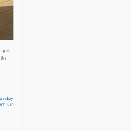
n quốc.
dân
án chạy
ình luận