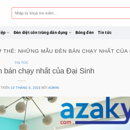
Tìm
kiếm:
iệp
Đèn diệt côn trùng dân dụng
Bóng đèn
Tin tức
Ữ THẺ:
NHỮNG MẪU ĐÈN BÁN CHẠY NHẤT CỦA 
TIN TỨC
bán chạy nhất của Đại Sinh
 TRÊN
10 THÁNG 6, 2016
BỞI
ADMIN