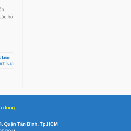
ệp
 các hộ
ết kiệm
ình luận
n dụng
, Quận Tân Bình, Tp.HCM