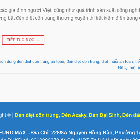
 các gia đình người Việt, cũng như quá trình sản xuất công nghi
ng bật đèn diệt côn trùng thường xuyên thì tiết kiệm điện trong
TIẾP TỤC ĐỌC
→
ch dùng đèn diệt côn trùng an toàn
,
đèn diệt côn trùng
,
diệt muỗi an toàn
,
ti
Để lại một b
ght © |
Đèn diệt côn trùng
,
Đèn Azaky
,
Đèn Đại Sinh
,
Đèn dâ
EURO MAX - Địa Chỉ: 228/8A Nguyễn Hồng Đào, Phường 14