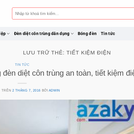
Tìm
kiếm:
iệp
Đèn diệt côn trùng dân dụng
Bóng đèn
Tin tức
LƯU TRỮ THẺ:
TIẾT KIỆM ĐIỆN
TIN TỨC
èn diệt côn trùng an toàn, tiết kiệm đi
G TRÊN
2 THÁNG 7, 2016
BỞI
ADMIN