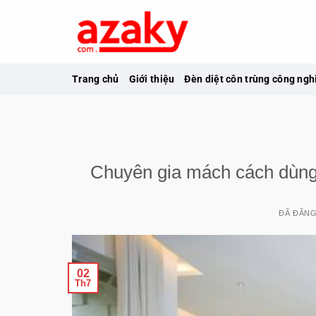
Chuyển
đến
nội
dung
Trang chủ
Giới thiệu
Đèn diệt côn trùng công ngh
Chuyên gia mách cách dùng đ
ĐÃ ĐĂN
02
Th7