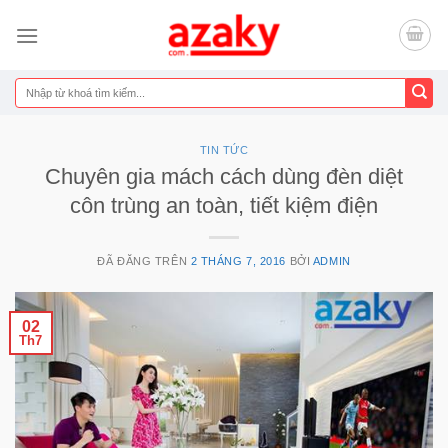
Chuyển
đến
nội
dung
Tìm
kiếm:
TIN TỨC
Chuyên gia mách cách dùng đèn diệt
côn trùng an toàn, tiết kiệm điện
ĐÃ ĐĂNG TRÊN
2 THÁNG 7, 2016
BỞI
ADMIN
02
Th7