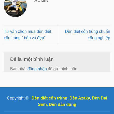
ADMIN
Tư vấn chọn mua đèn diệt
Đèn diệt côn trùng chuẩn
côn trùng “ bền và đẹp”
công nghiệp
Để lại một bình luận
Bạn phải
đăng nhập
để gửi bình luận.
Copyright © |
Đèn diệt côn trùng
,
Đèn Azaky
,
Đèn Đại
Sinh
,
Đèn dân dụng