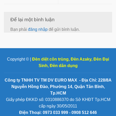
Để lại một bình luận
Bạn phải
đăng nhập
để gửi bình luận.
Copyright © |
Đèn diệt côn trùng
,
Đèn Azaky
,
Đèn Đại
Sinh
,
Đèn dân dụng
Công ty TNHH TV TM DV EURO MAX - Địa Chỉ: 228/8A
Nguyễn Hồng Đào, Phường 14, Quận Tân Bình,
Tp.HCM
Giấy phép ĐKKD số: 0310886370 do Sở KHĐT Tp.HCM
cấp ngày 30/05/2011
Điện Thoại:
0973 033 999 - 0908 512 646