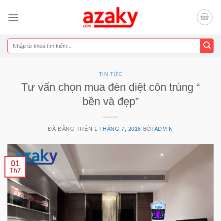
Chuyển
đến
nội
dung
Tìm
kiếm:
TIN TỨC
Tư vấn chọn mua đèn diệt côn trùng “
bền và đẹp”
ĐÃ ĐĂNG TRÊN
1 THÁNG 7, 2016
BỞI
ADMIN
01
Th7