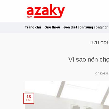
Chuyển
đến
nội
dung
Trang chủ
Giới thiệu
Đèn diệt côn trùng công ngh
LƯU TR
Vì sao nên chọ
ĐÃ ĐĂNG
18
Th6