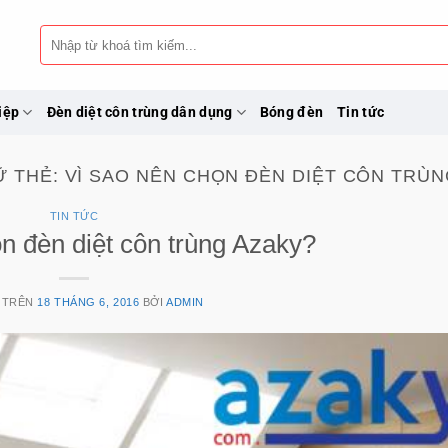
Tìm
kiếm:
iệp
Đèn diệt côn trùng dân dụng
Bóng đèn
Tin tức
Ữ THẺ:
VÌ SAO NÊN CHỌN ĐÈN DIỆT CÔN TRÙN
TIN TỨC
n đèn diệt côn trùng Azaky?
 TRÊN
18 THÁNG 6, 2016
BỞI
ADMIN