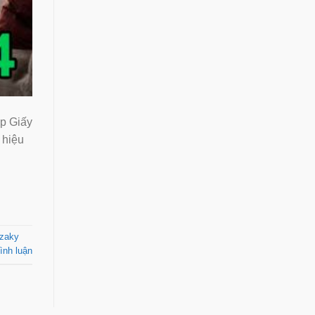
ấp Giấy
 hiệu
Azaky
ình luận