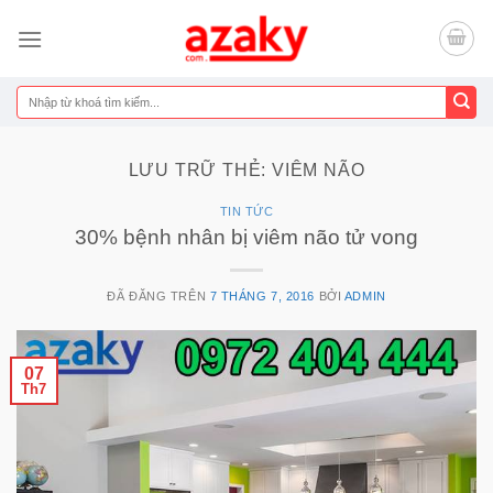
Chuyển
đến
nội
dung
Tìm
kiếm:
LƯU TRỮ THẺ:
VIÊM NÃO
TIN TỨC
30% bệnh nhân bị viêm não tử vong
ĐÃ ĐĂNG TRÊN
7 THÁNG 7, 2016
BỞI
ADMIN
07
Th7