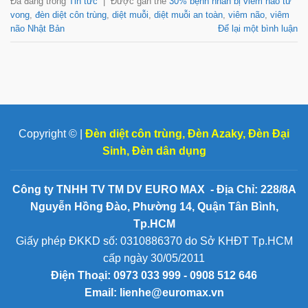
Đã đăng trong
Tin tức
|
Được gắn thẻ
30% bệnh nhân bị viêm não tử
vong
,
đèn diệt côn trùng
,
diệt muỗi
,
diệt muỗi an toàn
,
viêm não
,
viêm
não Nhật Bản
Để lại một bình luận
Copyright © |
Đèn diệt côn trùng
,
Đèn Azaky
,
Đèn Đại
Sinh
,
Đèn dân dụng
Công ty TNHH TV TM DV EURO MAX - Địa Chỉ: 228/8A
Nguyễn Hồng Đào, Phường 14, Quận Tân Bình,
Tp.HCM
Giấy phép ĐKKD số: 0310886370 do Sở KHĐT Tp.HCM
cấp ngày 30/05/2011
Điện Thoại:
0973 033 999 - 0908 512 646
Email: lienhe@euromax.vn