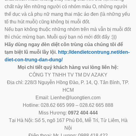
chất này lên những người có nhóm máu O, những người
thể dục và cả phụ nữ mang thai mặc áo đen (là những yếu
tố thu hút muỗi) cũng không bị muỗi đốt.
Nếu bạn không thuộc những nhóm trên mà vẫn bị muỗi đốt
thì chúc mừng bạn. Muỗi quý bạn nó mới đốt đấy :)))
Hãy dùng ngay đèn diệt côn trùng của chúng tôi để
tạm biệt lũ muỗi lầy lội.
http://dendietcontrung.net/den-
diet-con-trung-dan-dung/
Mọi chi tiết quý khách hàng vui lòng liên hệ:
CÔNG TY TNHH TV TM DV AZAKY
Địa chỉ: 228/3 Nguyễn Hồng Đào, P. 14, Q. Tân Bình, TP.
HCM
Email: Lienhe@luongtien.com
Hotline: 028.62 665 999 – 028.62 665 888
Miss Hương:
0972 404 444
Tại Hà Nội: Số 5, ngõ 167 Phú Đô, Mễ Trì, Từ Liêm, Hà
Nội
Điện thoại: Mr. Lương: 0988 418 422