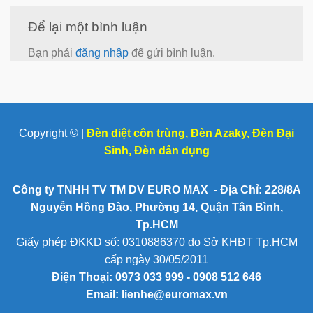
Để lại một bình luận
Bạn phải
đăng nhập
để gửi bình luận.
Copyright © |
Đèn diệt côn trùng
,
Đèn Azaky
,
Đèn Đại
Sinh
,
Đèn dân dụng
Công ty TNHH TV TM DV EURO MAX - Địa Chỉ: 228/8A
Nguyễn Hồng Đào, Phường 14, Quận Tân Bình,
Tp.HCM
Giấy phép ĐKKD số: 0310886370 do Sở KHĐT Tp.HCM
cấp ngày 30/05/2011
Điện Thoại:
0973 033 999 - 0908 512 646
Email: lienhe@euromax.vn