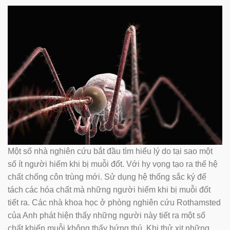
Một số nhà nghiên cứu bắt đầu tìm hiểu lý do tại sao một
số ít người hiếm khi bị muỗi đốt. Với hy vọng tạo ra thế hệ
chất chống côn trùng mới. Sử dụng hệ thống sắc ký để
tách các hóa chất mà những người hiếm khi bị muỗi đốt
tiết ra. Các nhà khoa học ở phòng nghiên cứu Rothamsted
của Anh phát hiện thấy những người này tiết ra một số
chất khiến muỗi không thấy hứng thú. Khi thử xịt những