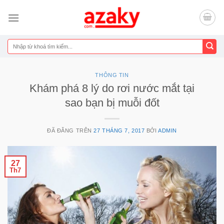
Chuyển
đến
nội
dung
Tìm
kiếm:
THÔNG TIN
Khám phá 8 lý do rơi nước mắt tại
sao bạn bị muỗi đốt
ĐÃ ĐĂNG TRÊN
27 THÁNG 7, 2017
BỞI
ADMIN
27
Th7