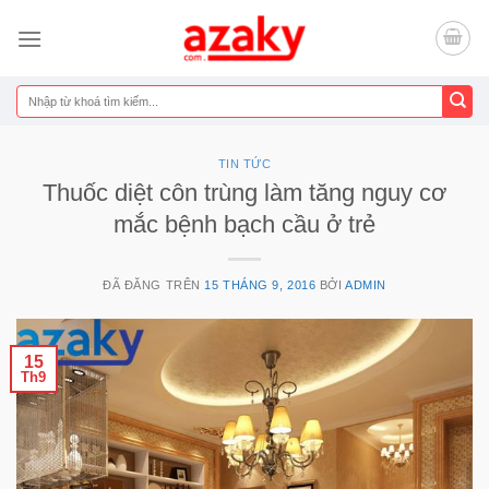
Chuyển
đến
nội
dung
Tìm
kiếm:
TIN TỨC
Thuốc diệt côn trùng làm tăng nguy cơ
mắc bệnh bạch cầu ở trẻ
ĐÃ ĐĂNG TRÊN
15 THÁNG 9, 2016
BỞI
ADMIN
15
Th9