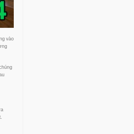
ờng vào
ường
 chúng
hau
ưa
.