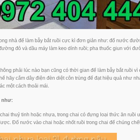
rong nhà để làm bẫy bắt ruồi cực kì đơn giản như: đổ nước đư
, đường đỏ và dầu máy làm keo dính ruồi; pha thuốc giun với đ
ông phải lúc nào bạn cũng có thời gian để làm bẫy bắt ruồi vì
thể hãy cắm dây điện đèn diệt côn trùng để đạt hiệu quả như n
ác một cách thoải mái.
i như:
hai thuỷ tinh hoặc nhựa, trong chai có đựng loại thức ăn ruồi 
a được. Đổ nước vào chai hoặc nhốt ruồi trong chai để chúng chết