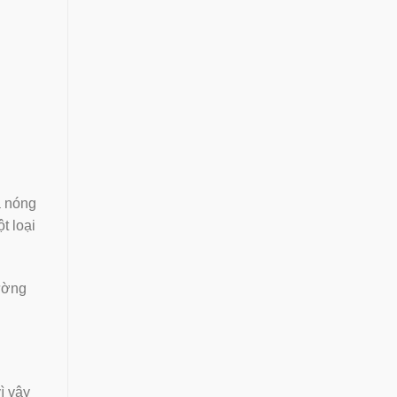
a nóng
t loại
ường
ì vậy