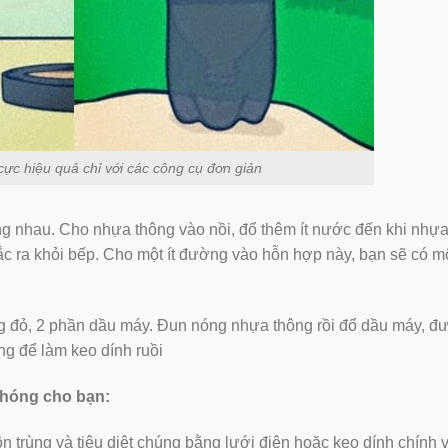
cực hiệu quả chỉ với các công cụ đơn giản
ng nhau. Cho nhựa thông vào nồi, đổ thêm ít nước đến khi nhự
bắc ra khỏi bếp. Cho một ít đường vào hỗn hợp này, bạn sẽ có mộ
 đỏ, 2 phần dầu máy. Đun nóng nhựa thông rồi đổ dầu máy, đ
ng để làm keo dính ruồi
chóng cho bạn:
n trùng và tiêu diệt chúng bằng lưới điện hoặc keo dính chính v