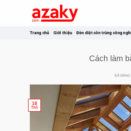
Chuyển
đến
nội
dung
Trang chủ
Giới thiệu
Đèn diệt côn trùng công ngh
Cách làm bẫ
ĐÃ ĐĂNG
18
Th5