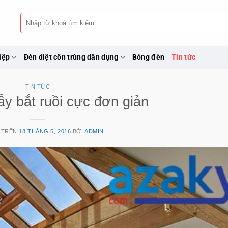
Tìm
kiếm:
iệp
Đèn diệt côn trùng dân dụng
Bóng đèn
Tin tức
TIN TỨC
y bắt ruồi cực đơn giản
 TRÊN
18 THÁNG 5, 2016
BỞI
ADMIN