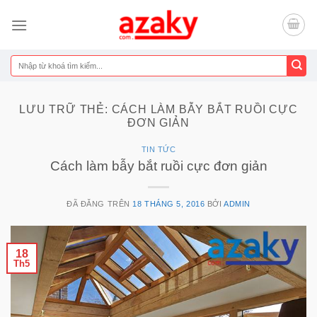
Chuyển
đến
nội
dung
Tìm
kiếm:
LƯU TRỮ THẺ:
CÁCH LÀM BẪY BẮT RUỒI CỰC
ĐƠN GIẢN
TIN TỨC
Cách làm bẫy bắt ruồi cực đơn giản
ĐÃ ĐĂNG TRÊN
18 THÁNG 5, 2016
BỞI
ADMIN
18
Th5