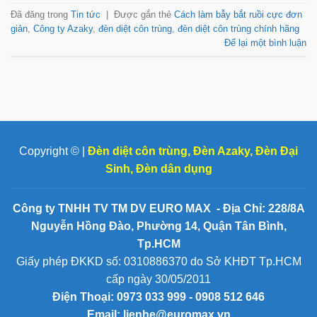
Đã đăng trong
Tin tức
|
Được gắn thẻ
Cách làm bẫy bắt ruồi cực đơn
giản
,
Công ty Azaky
,
đèn diệt côn trùng
,
đèn diệt côn trùng chính hãng
Để lại một bình luận
Copyright © |
Đèn diệt côn trùng
,
Đèn Azaky
,
Đèn Đại
Sinh
,
Đèn dân dụng
Công ty TNHH TV TM DV EURO MAX - Địa Chỉ: 228/8A
Nguyễn Hồng Đào, Phường 14, Quận Tân Bình,
Tp.HCM
Giấy phép ĐKKD số: 0310886370 do Sở KHĐT Tp.HCM
cấp ngày 30/05/2011
Điện Thoại:
0973 033 999 - 0908 512 646
Email: lienhe@euromax.vn