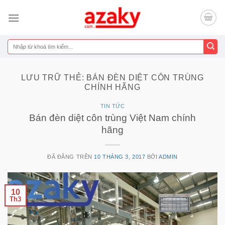
Chuyển
đến
nội
dung
Tìm
kiếm:
LƯU TRỮ THẺ:
BÁN ĐÈN DIỆT CÔN TRÙNG
CHÍNH HÃNG
TIN TỨC
Bán đèn diệt côn trùng Việt Nam chính
hãng
ĐÃ ĐĂNG TRÊN
10 THÁNG 3, 2017
BỞI
ADMIN
10
Th3