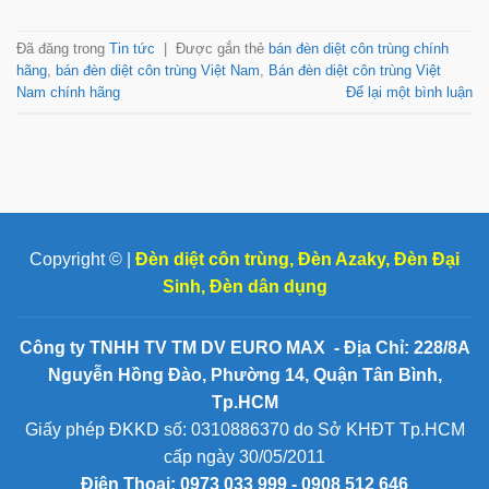
Đã đăng trong
Tin tức
|
Được gắn thẻ
bán đèn diệt côn trùng chính
hãng
,
bán đèn diệt côn trùng Việt Nam
,
Bán đèn diệt côn trùng Việt
Nam chính hãng
Để lại một bình luận
Copyright © |
Đèn diệt côn trùng
,
Đèn Azaky
,
Đèn Đại
Sinh
,
Đèn dân dụng
Công ty TNHH TV TM DV EURO MAX - Địa Chỉ: 228/8A
Nguyễn Hồng Đào, Phường 14, Quận Tân Bình,
Tp.HCM
Giấy phép ĐKKD số: 0310886370 do Sở KHĐT Tp.HCM
cấp ngày 30/05/2011
Điện Thoại:
0973 033 999 - 0908 512 646