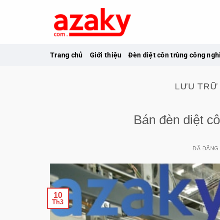
Chuyển
đến
nội
dung
Trang chủ
Giới thiệu
Đèn diệt côn trùng công ngh
LƯU TRỮ
Bán đèn diệt c
ĐÃ ĐĂNG
10
Th3