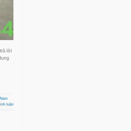
rả lời
 dụng
t Nam
ình luận