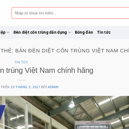
Tìm
kiếm:
iệp
Đèn diệt côn trùng dân dụng
Bóng đèn
Tin tức
 THẺ:
BÁN ĐÈN DIỆT CÔN TRÙNG VIỆT NAM CH
TIN TỨC
ôn trùng Việt Nam chính hãng
 TRÊN
10 THÁNG 3, 2017
BỞI
ADMIN