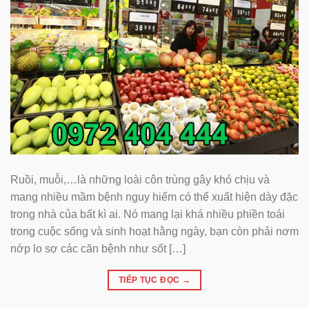
Ruồi, muỗi,…là những loài côn trùng gây khó chịu và
mang nhiều mầm bệnh nguy hiểm có thể xuất hiện dày đặc
trong nhà của bất kì ai. Nó mang lại khá nhiều phiền toái
trong cuộc sống và sinh hoạt hằng ngày, bạn còn phải nơm
nớp lo sợ các căn bệnh như sốt […]
TIẾP TỤC ĐỌC
→