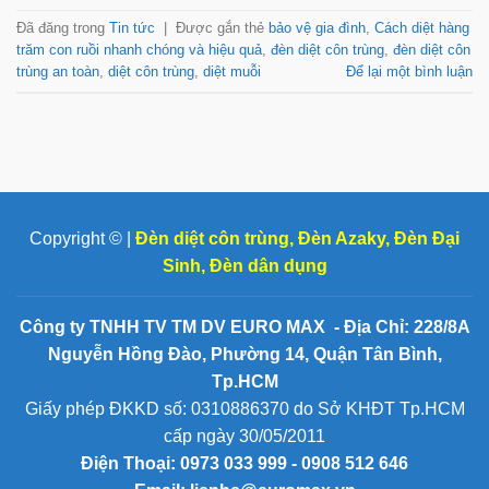
Đã đăng trong
Tin tức
|
Được gắn thẻ
bảo vệ gia đình
,
Cách diệt hàng
trăm con ruồi nhanh chóng và hiệu quả
,
đèn diệt côn trùng
,
đèn diệt côn
trùng an toàn
,
diệt côn trùng
,
diệt muỗi
Để lại một bình luận
Copyright © |
Đèn diệt côn trùng
,
Đèn Azaky
,
Đèn Đại
Sinh
,
Đèn dân dụng
Công ty TNHH TV TM DV EURO MAX - Địa Chỉ: 228/8A
Nguyễn Hồng Đào, Phường 14, Quận Tân Bình,
Tp.HCM
Giấy phép ĐKKD số: 0310886370 do Sở KHĐT Tp.HCM
cấp ngày 30/05/2011
Điện Thoại:
0973 033 999 - 0908 512 646