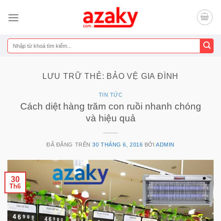
Chuyển
đến
nội
dung
Tìm
kiếm:
LƯU TRỮ THẺ:
BẢO VỆ GIA ĐÌNH
TIN TỨC
Cách diệt hàng trăm con ruồi nhanh chóng
và hiệu quả
ĐÃ ĐĂNG TRÊN
30 THÁNG 6, 2016
BỞI
ADMIN
30
Th6