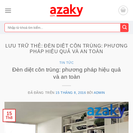
Chuyển
đến
nội
dung
Tìm
kiếm:
LƯU TRỮ THẺ:
ĐÈN DIỆT CÔN TRÙNG: PHƯƠNG
PHÁP HIỆU QUẢ VÀ AN TOÀN
TIN TỨC
Đèn diệt côn trùng: phương pháp hiệu quả
và an toàn
ĐÃ ĐĂNG TRÊN
15 THÁNG 8, 2016
BỞI
ADMIN
15
Th8