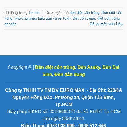
Đã đăng trong
Tin tức
|
Được gắn thẻ
đèn diệt côn trùng
,
Đèn diệt côn
trùng: phương pháp hiệu quả và an toàn
,
diệt côn trùng
,
diệt côn trùng
an toàn
Để lại một bình luận
Copyright © |
Đèn diệt côn trùng
,
Đèn Azaky
,
Đèn Đại
Sinh
,
Đèn dân dụng
Công ty TNHH TV TM DV EURO MAX - Địa Chỉ: 228/8A
Nguyễn Hồng Đào, Phường 14, Quận Tân Bình,
Tp.HCM
Giấy phép ĐKKD số: 0310886370 do Sở KHĐT Tp.HCM
cấp ngày 30/05/2011
Điện Thoại:
0973 033 999 - 0908 512 646