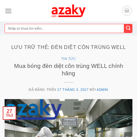
Chuyển
đến
nội
dung
Tìm
kiếm:
LƯU TRỮ THẺ:
ĐÈN DIỆT CÔN TRÙNG WELL
TIN TỨC
Mua bóng đèn diệt côn trùng WELL chính
hãng
ĐÃ ĐĂNG TRÊN
27 THÁNG 3, 2017
BỞI
ADMIN
27
Th3