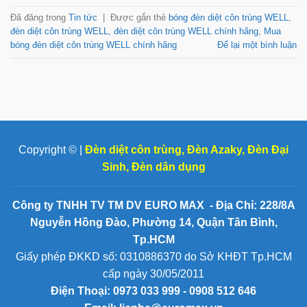
Đã đăng trong
Tin tức
|
Được gắn thẻ
bóng đèn diệt côn trùng WELL
,
đèn diệt côn trùng WELL
,
đèn diệt côn trùng WELL chính hãng
,
Mua
bóng đèn diệt côn trùng WELL chính hãng
Để lại một bình luận
Copyright © |
Đèn diệt côn trùng
,
Đèn Azaky
,
Đèn Đại
Sinh
,
Đèn dân dụng
Công ty TNHH TV TM DV EURO MAX - Địa Chỉ: 228/8A
Nguyễn Hồng Đào, Phường 14, Quận Tân Bình,
Tp.HCM
Giấy phép ĐKKD số: 0310886370 do Sở KHĐT Tp.HCM
cấp ngày 30/05/2011
Điện Thoại:
0973 033 999 - 0908 512 646