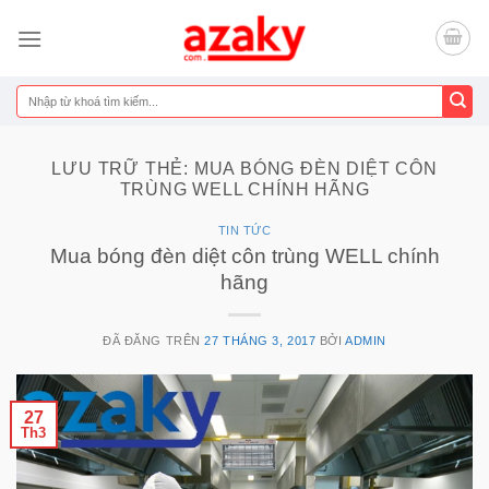
Chuyển
đến
nội
dung
Tìm
kiếm:
LƯU TRỮ THẺ:
MUA BÓNG ĐÈN DIỆT CÔN
TRÙNG WELL CHÍNH HÃNG
TIN TỨC
Mua bóng đèn diệt côn trùng WELL chính
hãng
ĐÃ ĐĂNG TRÊN
27 THÁNG 3, 2017
BỞI
ADMIN
27
Th3