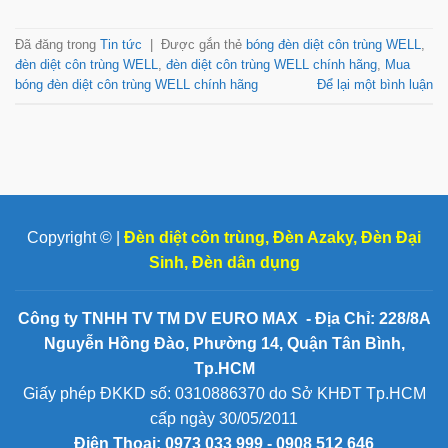
Đã đăng trong
Tin tức
|
Được gắn thẻ
bóng đèn diệt côn trùng WELL
,
đèn diệt côn trùng WELL
,
đèn diệt côn trùng WELL chính hãng
,
Mua
bóng đèn diệt côn trùng WELL chính hãng
Để lại một bình luận
Copyright © |
Đèn diệt côn trùng
,
Đèn Azaky
,
Đèn Đại
Sinh
,
Đèn dân dụng
Công ty TNHH TV TM DV EURO MAX - Địa Chỉ: 228/8A
Nguyễn Hồng Đào, Phường 14, Quận Tân Bình,
Tp.HCM
Giấy phép ĐKKD số: 0310886370 do Sở KHĐT Tp.HCM
cấp ngày 30/05/2011
Điện Thoại:
0973 033 999 - 0908 512 646